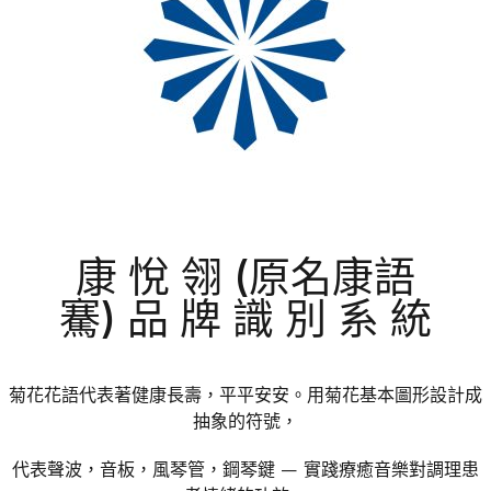
康 悅 翎 (原名康語
騫) 品 牌 識 別 系 統
菊花花語代表著健康長壽，平平安安。用菊花基本圖形設計成
抽象的符號，
代表聲波，音板，風琴管，鋼琴鍵 — 實踐療癒音樂對調理患